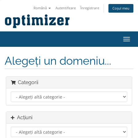
Română
Autentificare
Înregistrare
Coșul meu
Navi
Toggl
Alegeți un domeniu...
Categorii
Acțiuni