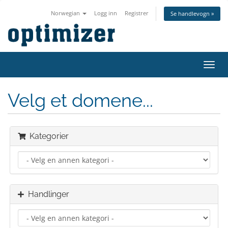
Norwegian
Logg inn
Registrer
Se handlevogn »
Bytt
navig
Velg et domene...
Kategorier
Handlinger