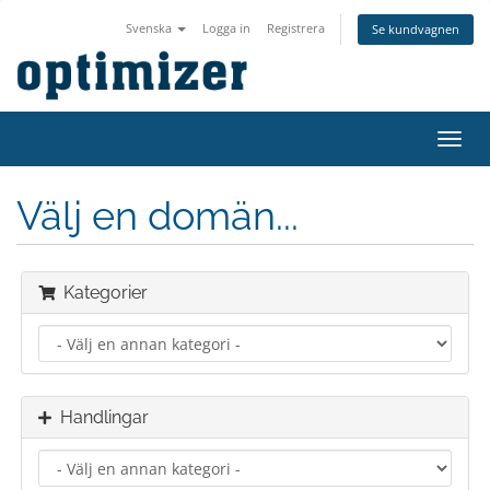
Svenska
Logga in
Registrera
Se kundvagnen
Växla
navig
Välj en domän...
Kategorier
Handlingar