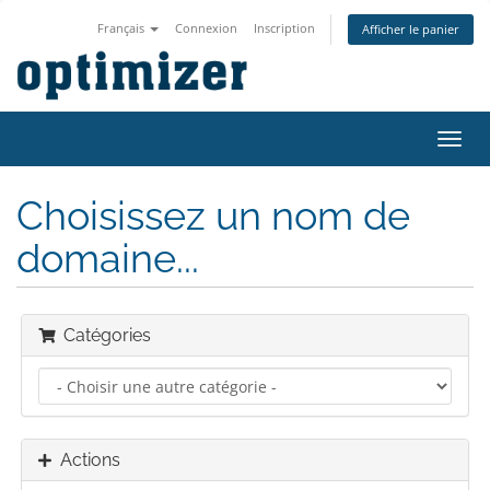
Français
Connexion
Inscription
Afficher le panier
Bascu
la
navig
Choisissez un nom de
domaine...
Catégories
Actions