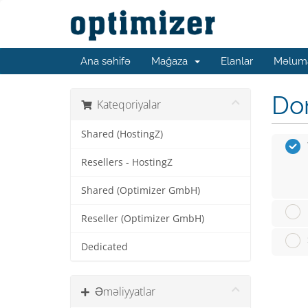
Ana səhifə
Mağaza
Elanlar
Məluma
Dom
Kateqoriyalar
Shared (HostingZ)
Resellers - HostingZ
Shared (Optimizer GmbH)
Reseller (Optimizer GmbH)
Dedicated
Əməliyyatlar