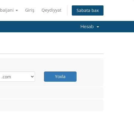
baijani
Giriş
Qeydiyyat
Səbətə bax
Hesab
Yoxla