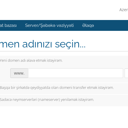
Azer
t bazası
Server/Şəbəkə vəziyyəti
Əlaqə
en adınızı seçin...
Yeni domen adı əlavə etmək istəyirəm.
www.
Başqa bir şirkətdə qeydiyyatda olan domeni transfer etmək istəyirəm.
Sadəcə neymserverləri (nameserver) yeniləmək istəyirəm.