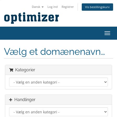
Dansk
Log ind
Registrer
Vis bestillingskurv
Skift
navig
Vælg et domænenavn…
Kategorier
Handlinger