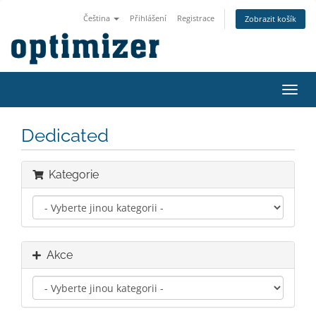
Čeština
Přihlášení
Registrace
Zobrazit košík
Přep
navig
Dedicated
Kategorie
Akce