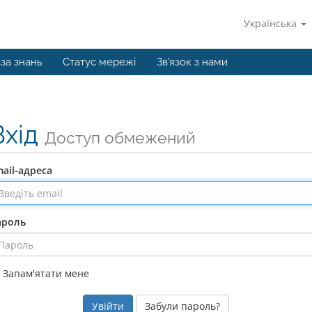
Українська
за знань
Статус мережі
Зв'язок з нами
Вхід
Доступ обмежений
ail-адреса
ароль
Запам'ятати мене
Забули пароль?