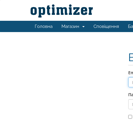
Головна
Магазин
Сповіщення
Ба
Em
П