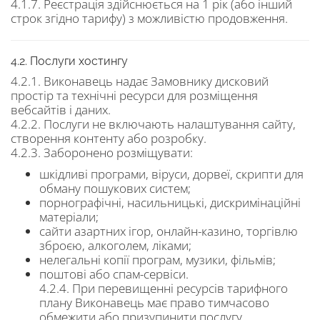
4.1.7. Реєстрація здійснюється на 1 рік (або інший
строк згідно тарифу) з можливістю продовження.
4.2. Послуги хостингу
4.2.1. Виконавець надає Замовнику дисковий
простір та технічні ресурси для розміщення
вебсайтів і даних.
4.2.2. Послуги не включають налаштування сайту,
створення контенту або розробку.
4.2.3. Заборонено розміщувати:
шкідливі програми, віруси, дорвеї, скрипти для
обману пошукових систем;
порнографічні, насильницькі, дискримінаційні
матеріали;
сайти азартних ігор, онлайн-казино, торгівлю
зброєю, алкоголем, ліками;
нелегальні копії програм, музики, фільмів;
поштові або спам-сервіси.
4.2.4. При перевищенні ресурсів тарифного
плану Виконавець має право тимчасово
обмежити або призупинити послугу.