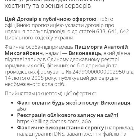
хостингу та оренди серверів
Цей Договір є публічною офертою
, тобто
офіційною пропозицією укласти договір про
надання послуг відповідно до статей 633, 641, 642
Цивільного кодексу України.
Фізична особа-підприємець
Пашморга Анатолій
Миколайович
, надалі —
Виконавець
, який діє на
підставі запису в Єдиному державному реєстрі
юридичних осіб, фізичних осіб-підприємців та
громадських формувань № 24990000000002950 від
14 лютого 2005 року, публікує цей договір для
необмеженого кола осіб.
Прийняттям (акцептом) цієї оферти є:
Факт оплати будь-якої з послуг Виконавця
,
або
Реєстрація облікового запису на сайті
https://billing.domns.com/, або
Фактичне використання сервісу
(наприклад,
налаштування DNS, завантаження файлів на