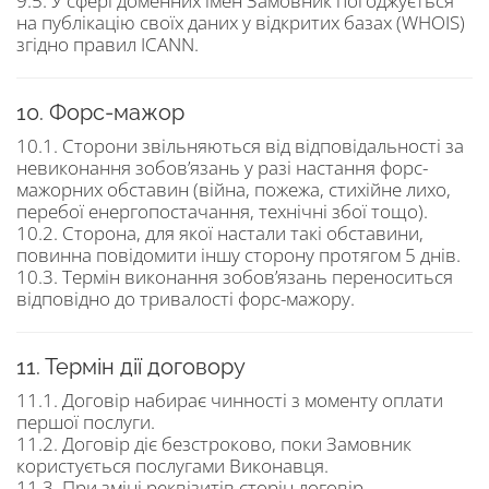
9.5. У сфері доменних імен Замовник погоджується
на публікацію своїх даних у відкритих базах (WHOIS)
згідно правил ICANN.
10. Форс-мажор
10.1. Сторони звільняються від відповідальності за
невиконання зобов’язань у разі настання форс-
мажорних обставин (війна, пожежа, стихійне лихо,
перебої енергопостачання, технічні збої тощо).
10.2. Сторона, для якої настали такі обставини,
повинна повідомити іншу сторону протягом 5 днів.
10.3. Термін виконання зобов’язань переноситься
відповідно до тривалості форс-мажору.
11. Термін дії договору
11.1. Договір набирає чинності з моменту оплати
першої послуги.
11.2. Договір діє безстроково, поки Замовник
користується послугами Виконавця.
11.3. При зміні реквізитів сторін договір