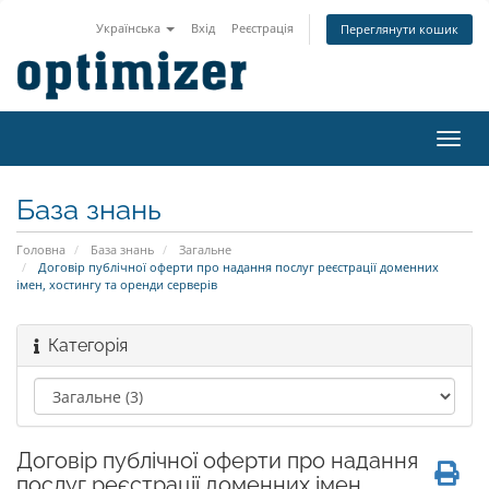
Українська
Вхід
Реєстрація
Переглянути кошик
Пере
наві
База знань
Головна
База знань
Загальне
Договір публічної оферти про надання послуг реєстрації доменних
імен, хостингу та оренди серверів
Категорія
Договір публічної оферти про надання
послуг реєстрації доменних імен,