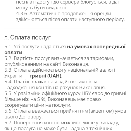
несплаті доступ до сервера блокується, а дані
можуть бути видалені.
4.3.6. Автоматичне продовження оренди
здійснюється після оплати наступного періоду.
5. Оплата послуг
5.1. Усі послуги надаються
на умовах попередньої
оплати
.
5.2. Вартість послуг визначається за тарифами,
опублікованими на сайті Виконавця.
5.3. Оплата здійснюється у національній валюті
України —
гривні (UAH)
.
5.4. Платіж вважається здійсненим після
надходження коштів на рахунок Виконавця.
5.5. У разі зміни офіційного курсу НБУ євро до гривні
більше ніж на 5 %, Виконавець має право
скоригувати ціни на послуги.
5.6. Оплата вважається прийняттям (акцептом) умов
цього Договору.
5.7. Повернення коштів можливе лише у випадку,
якщо послуга не може бути надана з технічних